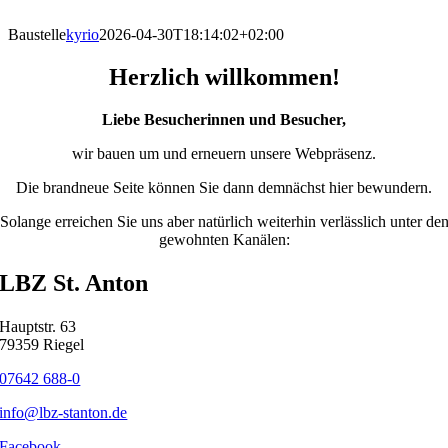
Skip
to
Baustelle
kyrio
2026-04-30T18:14:02+02:00
content
Herzlich willkommen!
Liebe Besucherinnen und Besucher,
wir bauen um und erneuern unsere Webpräsenz.
Die brandneue Seite können Sie dann demnächst hier bewundern.
Solange erreichen Sie uns aber natürlich weiterhin verlässlich unter de
gewohnten Kanälen:
LBZ St. Anton
Hauptstr. 63
79359 Riegel
07642 688-0
info@lbz-stanton.de
Facebook